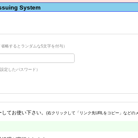
Issuing System
／省略するとランダムな5文字を付与）
で設定したパスワード）
ーしてお使い下さい。
(右クリックして「リンク先URLをコピー」などの