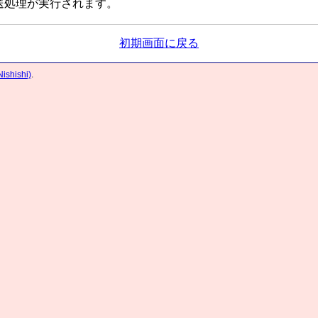
送処理が実行されます。
初期画面に戻る
hishi)
.