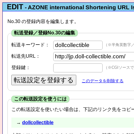
EDIT
- AZONE international Shortening URL 
No.30 の登録内容を編集します。
転送登録／登録No.30の編集
転送キーワード：
（※半角英数字
転送先URL：
登録鍵：
（※CGIソース
このデータを削除する
この転送設定を使うには
この転送設定を使いたい場合は、下記のリンク先をコピ
→
dollcollectible